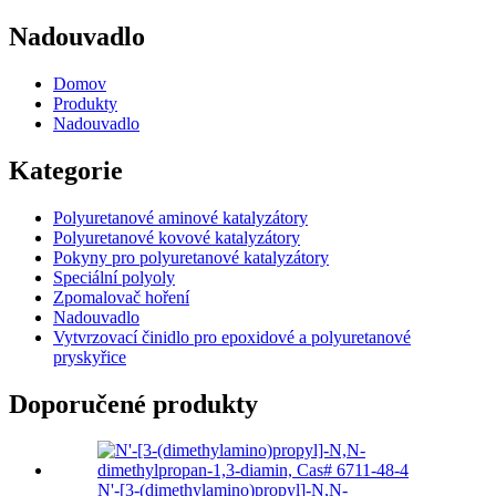
Nadouvadlo
Domov
Produkty
Nadouvadlo
Kategorie
Polyuretanové aminové katalyzátory
Polyuretanové kovové katalyzátory
Pokyny pro polyuretanové katalyzátory
Speciální polyoly
Zpomalovač hoření
Nadouvadlo
Vytvrzovací činidlo pro epoxidové a polyuretanové
pryskyřice
Doporučené produkty
N'-[3-(dimethylamino)propyl]-N,N-