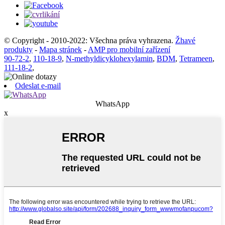
© Copyright - 2010-2022: Všechna práva vyhrazena.
Žhavé
produkty
-
Mapa stránek
-
AMP pro mobilní zařízení
90-72-2
,
110-18-9
,
N-methyldicyklohexylamin
,
BDM
,
Tetrameen
,
111-18-2
,
Odeslat e-mail
WhatsApp
x