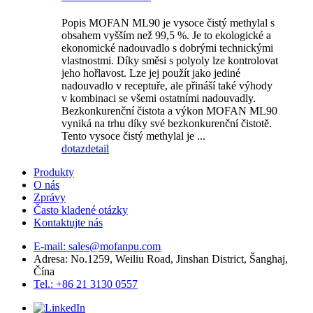
Popis MOFAN ML90 je vysoce čistý methylal s
obsahem vyšším než 99,5 %. Je to ekologické a
ekonomické nadouvadlo s dobrými technickými
vlastnostmi. Díky směsi s polyoly lze kontrolovat
jeho hořlavost. Lze jej použít jako jediné
nadouvadlo v receptuře, ale přináší také výhody
v kombinaci se všemi ostatními nadouvadly.
Bezkonkurenční čistota a výkon MOFAN ML90
vyniká na trhu díky své bezkonkurenční čistotě.
Tento vysoce čistý methylal je ...
dotaz
detail
Produkty
O nás
Zprávy
Často kladené otázky
Kontaktujte nás
E-mail: sales@mofanpu.com
Adresa: No.1259, Weiliu Road, Jinshan District, Šanghaj,
Čína
Tel.: +86 21 3130 0557