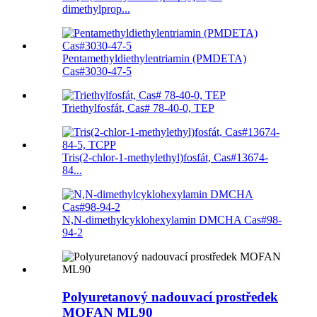
dimethylprop...
Pentamethyldiethylentriamin (PMDETA)
Cas#3030-47-5
Triethylfosfát, Cas# 78-40-0, TEP
Tris(2-chlor-1-methylethyl)fosfát, Cas#13674-
84...
N,N-dimethylcyklohexylamin DMCHA Cas#98-
94-2
Polyuretanový nadouvací prostředek
MOFAN ML90