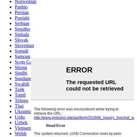
Norwegian
Pashto
Persian
Punjabi
Serbian
Sesotho
Sinhala
Slovak
Slovenian
Somali
Samoan
Scots Gaelic
Shona
Sindhi
Sundanese
Swahili
Tajik
Tamil
Telugu
Thai
Ukrainian
Urdu
Uzbek
Vietnamese
Welsh