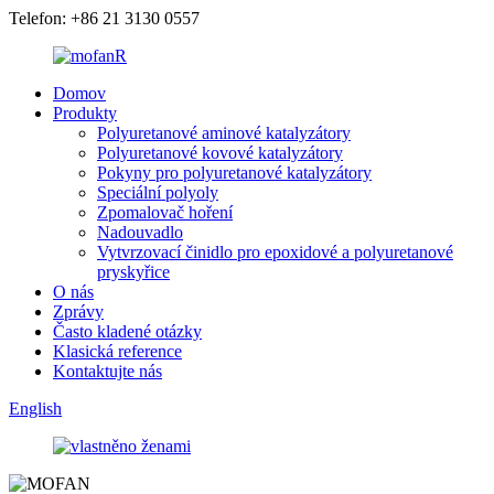
Telefon: +86 21 3130 0557
Domov
Produkty
Polyuretanové aminové katalyzátory
Polyuretanové kovové katalyzátory
Pokyny pro polyuretanové katalyzátory
Speciální polyoly
Zpomalovač hoření
Nadouvadlo
Vytvrzovací činidlo pro epoxidové a polyuretanové
pryskyřice
O nás
Zprávy
Často kladené otázky
Klasická reference
Kontaktujte nás
English