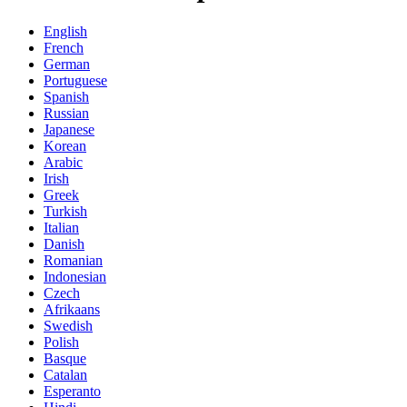
English
French
German
Portuguese
Spanish
Russian
Japanese
Korean
Arabic
Irish
Greek
Turkish
Italian
Danish
Romanian
Indonesian
Czech
Afrikaans
Swedish
Polish
Basque
Catalan
Esperanto